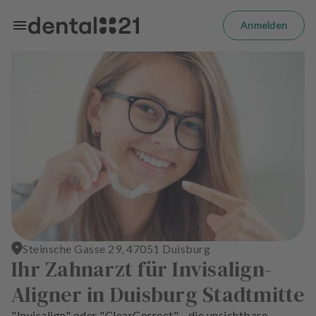
Zum Hauptinhalt springen
m
el
Anmelden
d
e
n
S
t
a
r
t
s
e
i
t
e
Steinsche Gasse 29, 47051 Duisburg
B
Ihr Zahnarzt für Invisalign-
e
Aligner in Duisburg Stadtmitte
h
a
"Invisalign" oder "ClearCorrect" - die unsichtbare