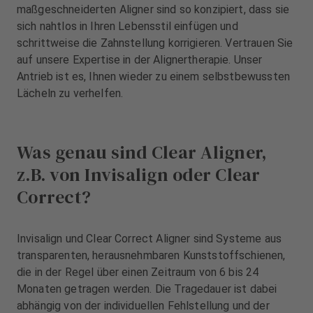
u
maßgeschneiderten Aligner sind so konzipiert, dass sie
s
sich nahtlos in Ihren Lebensstil einfügen und
s
schrittweise die Zahnstellung korrigieren. Vertrauen Sie
t
auf unsere Expertise in der Alignertherapie. Unser
a
Antrieb ist es, Ihnen wieder zu einem selbstbewussten
t
Lächeln zu verhelfen.
t
u
n
g
Was genau sind Clear Aligner,
z.B. von Invisalign oder Clear
Correct?
Invisalign und Clear Correct Aligner sind Systeme aus
transparenten, herausnehmbaren Kunststoffschienen,
die in der Regel über einen Zeitraum von 6 bis 24
Monaten getragen werden. Die Tragedauer ist dabei
abhängig von der individuellen Fehlstellung und der