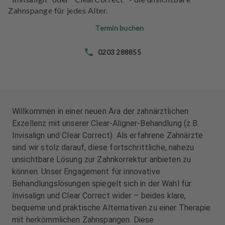
n
Zahnspange für jedes Alter.
d
l
Termin buchen
u
n
0203 288855
g
e
n
T
Willkommen in einer neuen Ära der zahnärztlichen
e
Exzellenz mit unserer Clear-Aligner-Behandlung (z.B.
a
Invisalign und Clear Correct). Als erfahrene Zahnärzte
m
sind wir stolz darauf, diese fortschrittliche, nahezu
unsichtbare Lösung zur Zahnkorrektur anbieten zu
J
können. Unser Engagement für innovative
o
Behandlungslösungen spiegelt sich in der Wahl für
b
s
Invisalign und Clear Correct wider – beides klare,
bequeme und praktische Alternativen zu einer Therapie
A
mit herkömmlichen Zahnspangen. Diese