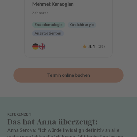
Mehmet Karaoglan
Zahnarzt
Endodontologie
Oralchirurgie
Angstpatienten
4.1
(
28
)
Termin online buchen
REFERENZEN
Das hat Anna überzeugt:
Anna Serova: "Ich würde Invisalign definitiv an alle
weiterempfehlen die ich kenne. Mit Invisalign lassen