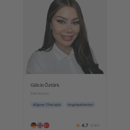
Gülcin Öztürk
Zahnärztin
Aligner-Therapie
Angstpatienten
4.7
(
243
)