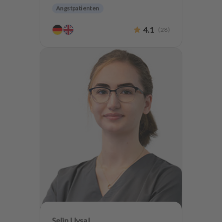
Angstpatienten
4.1
(
28
)
Selin Uysal