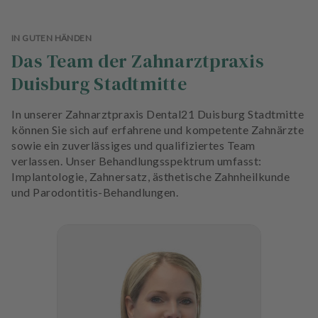
n
d
l
IN GUTEN HÄNDEN
u
Das Team der Zahnarztpraxis
n
Duisburg Stadtmitte
g
e
In unserer Zahnarztpraxis Dental21 Duisburg Stadtmitte
n
können Sie sich auf erfahrene und kompetente Zahnärzte
sowie ein zuverlässiges und qualifiziertes Team
T
verlassen. Unser Behandlungsspektrum umfasst:
e
Implantologie, Zahnersatz, ästhetische Zahnheilkunde
a
und Parodontitis-Behandlungen.
m
J
o
b
s
A