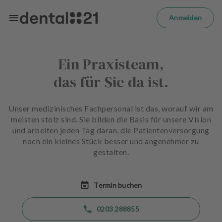
Zum Hauptinhalt springen
m
el
Anmelden
d
e
n
Ein Praxisteam,
S
t
das für Sie da ist.
a
r
t
Unser medizinisches Fachpersonal ist das, worauf wir am
s
meisten stolz sind. Sie bilden die Basis für unsere Vision
e
und arbeiten jeden Tag daran, die Patientenversorgung
i
noch ein kleines Stück besser und angenehmer zu
t
gestalten.
e
B
Termin buchen
e
h
0203 288855
a