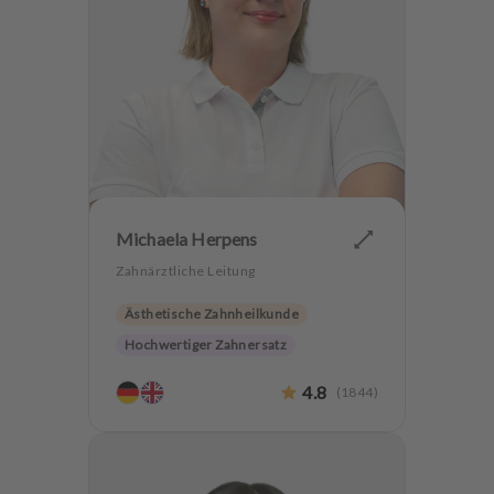
u
s
s
t
a
t
t
u
n
g
Michaela Herpens
Zahnärztliche Leitung
Ästhetische Zahnheilkunde
Hochwertiger Zahnersatz
Implantologie
4.8
(
1844
)