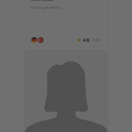
Zahnhygienikerin
4.8
(
707
)