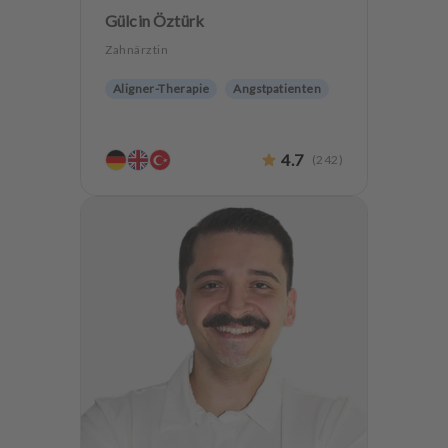
Gülcin Öztürk
Zahnärztin
Aligner-Therapie
Angstpatienten
4.7
(
242
)