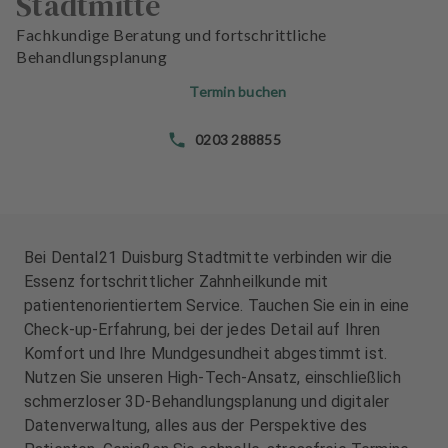
Stadtmitte
n
n
d
d
Fachkundige Beratung und fortschrittliche
l
l
Behandlungsplanung
u
u
Termin buchen
n
n
g
g
0203 288855
e
e
n
n
T
T
e
e
a
a
Bei Dental21 Duisburg Stadtmitte verbinden wir die
m
m
Essenz fortschrittlicher Zahnheilkunde mit
patientenorientiertem Service. Tauchen Sie ein in eine
J
J
Check-up-Erfahrung, bei der jedes Detail auf Ihren
o
o
Komfort und Ihre Mundgesundheit abgestimmt ist.
b
b
Nutzen Sie unseren High-Tech-Ansatz, einschließlich
s
s
schmerzloser 3D-Behandlungsplanung und digitaler
Datenverwaltung, alles aus der Perspektive des
A
A