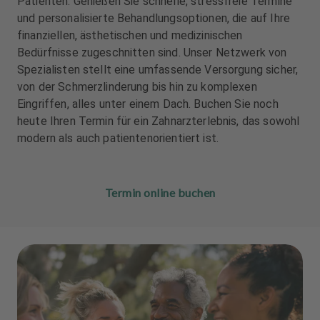
Patienten. Genießen Sie schnelle, stressfreie Termine
u
u
und personalisierte Behandlungsoptionen, die auf Ihre
s
s
finanziellen, ästhetischen und medizinischen
s
s
Bedürfnisse zugeschnitten sind. Unser Netzwerk von
t
t
a
a
Spezialisten stellt eine umfassende Versorgung sicher,
t
t
von der Schmerzlinderung bis hin zu komplexen
t
t
Eingriffen, alles unter einem Dach. Buchen Sie noch
u
u
heute Ihren Termin für ein Zahnarzterlebnis, das sowohl
n
n
modern als auch patientenorientiert ist.
g
g
Termin online buchen