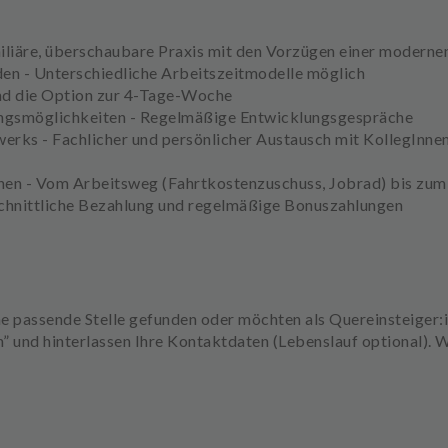
iliäre, überschaubare Praxis mit den Vorzügen einer moderne
den - Unterschiedliche Arbeitszeitmodelle möglich
nd die Option zur 4-Tage-Woche
dungsmöglichkeiten - Regelmäßige Entwicklungsgespräche
werks - Fachlicher und persönlicher Austausch mit KollegInnen
chen - Vom Arbeitsweg (Fahrtkostenzuschuss, Jobrad) bis zu
chnittliche Bezahlung und regelmäßige Bonuszahlungen
ine passende Stelle gefunden oder möchten als Quereinsteiger:
” und hinterlassen Ihre Kontaktdaten (Lebenslauf optional). W