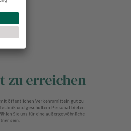
t zu erreichen
mit öffentlichen Verkehrsmitteln gut zu
 Technik und geschultem Personal bieten
ählen Sie uns für eine außergewöhnliche
tner sein.