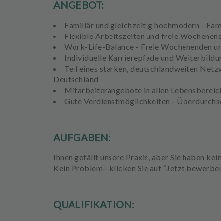
ANGEBOT:
e
h
Familiär und gleichzeitig hochmodern - Fam
a
Flexible Arbeitszeiten und freie Wochenen
n
Work-Life-Balance - Freie Wochenenden u
d
Individuelle Karrierepfade und Weiterbil
l
Teil eines starken, deutschlandweiten Netz
u
Deutschland
n
Mitarbeiterangebote in allen Lebensberei
g
Gute Verdienstmöglichkeiten - Überdurchs
e
n
AUFGABEN:
T
e
Ihnen gefällt unsere Praxis, aber Sie haben ke
a
Kein Problem - klicken Sie auf “Jetzt bewerben
m
J
QUALIFIKATION:
o
b