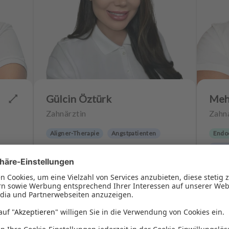
Gülcin Öztürk
Meh
Zahnärztin
Zahn
Aligner-Therapie
Angstpatienten
Endo
Angst
4.7
(
1842
)
(
242
)
Jetzt bewerben