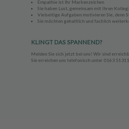
Empathie ist Ihr Markenzeichen
s
Sie haben Lust, gemeinsam mit Ihren Kolleg:
Vielseitige Aufgaben motivieren Sie, denn Sie
A
Sie möchten gehaltlich und fachlich weiter
u
s
s
KLINGT DAS SPANNEND?
t
a
Melden Sie sich jetzt bei uns! Wir sind erreich
t
Sie erreichen uns telefonisch unter 0163 513
t
u
n
g