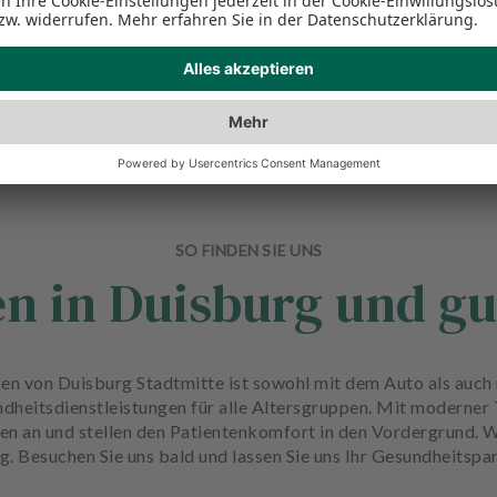
SO FINDEN SIE UNS
en in Duisburg und gu
en von Duisburg Stadtmitte ist sowohl mit dem Auto als auch 
dheitsdienstleistungen für alle Altersgruppen. Mit moderner
gen an und stellen den Patientenkomfort in den Vordergrund. W
. Besuchen Sie uns bald und lassen Sie uns Ihr Gesundheitspar