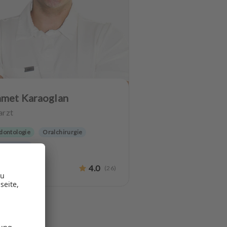
met Karaoglan
arzt
dontologie
Oralchirurgie
patienten
4.0
(
26
)