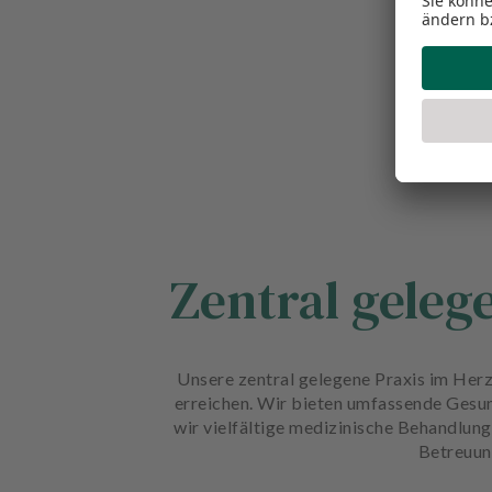
Zentral geleg
Unsere zentral gelegene Praxis im Herz
erreichen. Wir bieten umfassende Gesun
wir vielfältige medizinische Behandlun
Betreuung