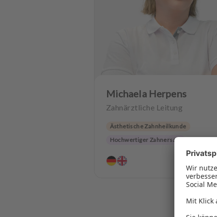
Michaela Herpens
Zahnärztliche Leitung
Ästhetische Zahnheilkunde
Hochwertiger Zahnersatz
Implantologie
4.8