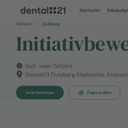
Startseite
Behandlu
A
n
Karriere
Duisburg
m
el
Initiativbew
d
e
n
S
t
Voll- oder Teilzeit
a
Dental21 Duisburg Stadtmitte, Steinsc
r
t
s
Jetzt bewerben
Frage stellen
e
i
t
e
B